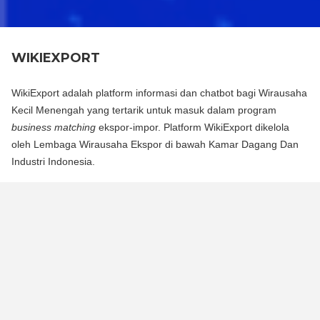
WIKIEXPORT
WikiExport adalah platform informasi dan chatbot bagi Wirausaha
Kecil Menengah yang tertarik untuk masuk dalam program
business matching
ekspor-impor. Platform WikiExport dikelola
oleh Lembaga Wirausaha Ekspor di bawah Kamar Dagang Dan
Industri Indonesia.
WikiExport adalah platform informasi dan chat bot bagi
Wirausaha Kecil Menengah yang tertarik untuk masuk dalam
program business matching ekspor-impor. Platform WikiExport
dikelola oleh Lembaga Wirausaha Ekspor di bawah Kamar
Dagang Dan Industri Indonesia.
WikiExport membantu membuka akses informasi dan
memberikan legitimasi layak ekspor bagi wirausaha.